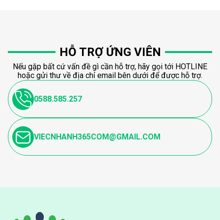
HỖ TRỢ ỨNG VIÊN
Nếu gặp bất cứ vấn đề gì cần hỗ trợ, hãy gọi tới HOTLINE
hoặc gửi thư về địa chỉ email bên dưới để được hỗ trợ.
0588.585.257
VIECNHANH365COM@GMAIL.COM