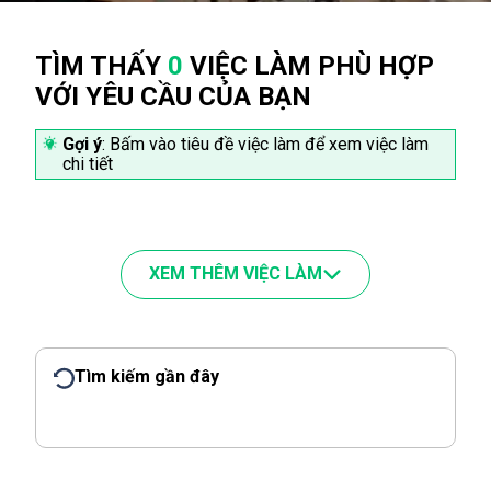
TÌM THẤY
0
VIỆC LÀM PHÙ HỢP
VỚI YÊU CẦU CỦA BẠN
Gợi ý
: Bấm vào tiêu đề việc làm để xem việc làm
chi tiết
XEM THÊM VIỆC LÀM
Tìm kiếm gần đây