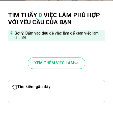
TÌM THẤY
0
VIỆC LÀM PHÙ HỢP
VỚI YÊU CẦU CỦA BẠN
Gợi ý
: Bấm vào tiêu đề việc làm để xem việc làm
chi tiết
XEM THÊM VIỆC LÀM
Tìm kiếm gần đây