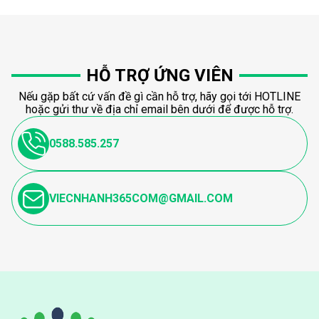
HỖ TRỢ ỨNG VIÊN
Nếu gặp bất cứ vấn đề gì cần hỗ trợ, hãy gọi tới HOTLINE
hoặc gửi thư về địa chỉ email bên dưới để được hỗ trợ.
0588.585.257
VIECNHANH365COM@GMAIL.COM