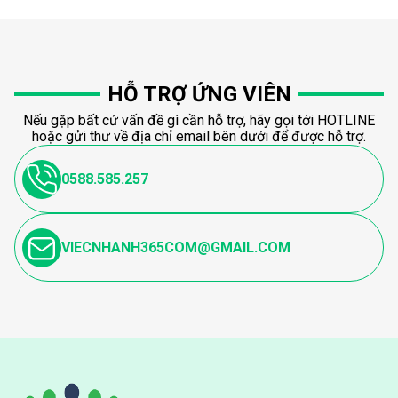
HỖ TRỢ ỨNG VIÊN
Nếu gặp bất cứ vấn đề gì cần hỗ trợ, hãy gọi tới HOTLINE
hoặc gửi thư về địa chỉ email bên dưới để được hỗ trợ.
0588.585.257
VIECNHANH365COM@GMAIL.COM