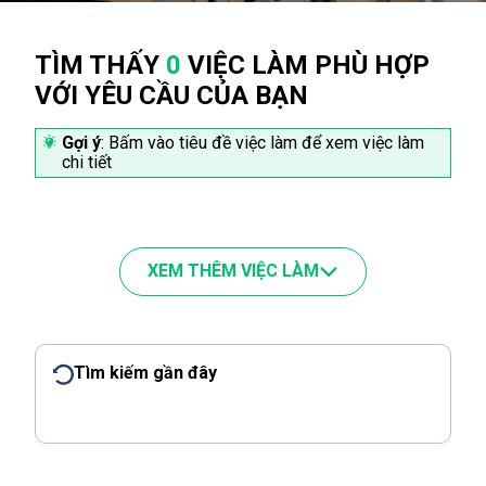
TÌM THẤY
0
VIỆC LÀM PHÙ HỢP
VỚI YÊU CẦU CỦA BẠN
Gợi ý
: Bấm vào tiêu đề việc làm để xem việc làm
chi tiết
XEM THÊM VIỆC LÀM
Tìm kiếm gần đây