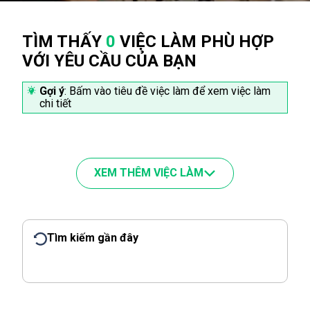
TÌM THẤY
0
VIỆC LÀM PHÙ HỢP
VỚI YÊU CẦU CỦA BẠN
Gợi ý
: Bấm vào tiêu đề việc làm để xem việc làm
chi tiết
XEM THÊM VIỆC LÀM
Tìm kiếm gần đây