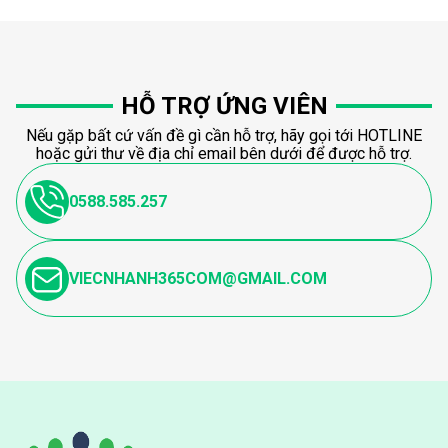
HỖ TRỢ ỨNG VIÊN
Nếu gặp bất cứ vấn đề gì cần hỗ trợ, hãy gọi tới HOTLINE
hoặc gửi thư về địa chỉ email bên dưới để được hỗ trợ.
0588.585.257
VIECNHANH365COM@GMAIL.COM