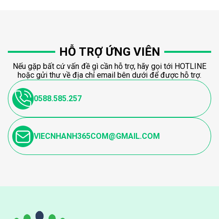
HỖ TRỢ ỨNG VIÊN
Nếu gặp bất cứ vấn đề gì cần hỗ trợ, hãy gọi tới HOTLINE
hoặc gửi thư về địa chỉ email bên dưới để được hỗ trợ.
0588.585.257
VIECNHANH365COM@GMAIL.COM