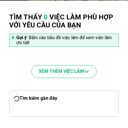
TÌM THẤY
0
VIỆC LÀM PHÙ HỢP
VỚI YÊU CẦU CỦA BẠN
Gợi ý
: Bấm vào tiêu đề việc làm để xem việc làm
chi tiết
XEM THÊM VIỆC LÀM
Tìm kiếm gần đây