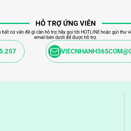
HỖ TRỢ ỨNG VIÊN
 bất cứ vấn đề gì cần hỗ trợ, hãy gọi tới HOTLINE hoặc gửi thư về
email bên dưới để được hỗ trợ.
5.257
VIECNHANH365COM@