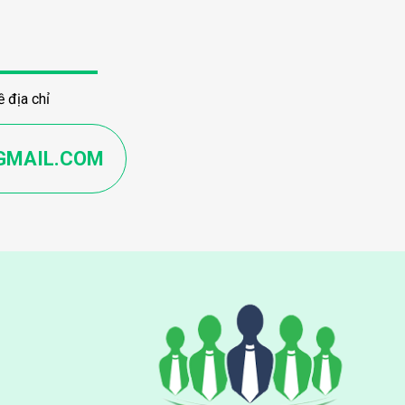
 địa chỉ
GMAIL.COM