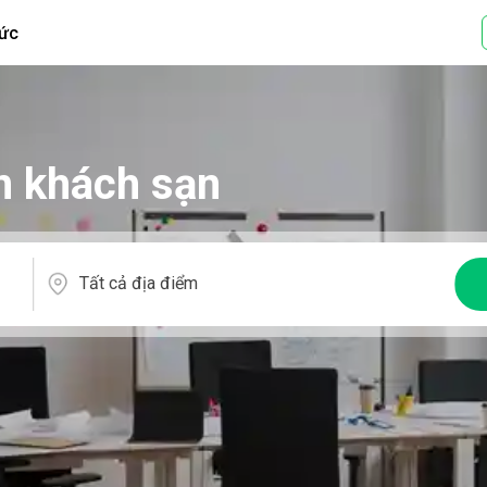
tức
n khách sạn
Tất cả địa điểm