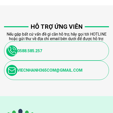
HỖ TRỢ ỨNG VIÊN
Nếu gặp bất cứ vấn đề gì cần hỗ trợ, hãy gọi tới HOTLINE
hoặc gửi thư về địa chỉ email bên dưới để được hỗ trợ.
0588.585.257
VIECNHANH365COM@GMAIL.COM