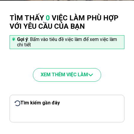
TÌM THẤY
0
VIỆC LÀM PHÙ HỢP
VỚI YÊU CẦU CỦA BẠN
Gợi ý
: Bấm vào tiêu đề việc làm để xem việc làm
chi tiết
XEM THÊM VIỆC LÀM
Tìm kiếm gần đây