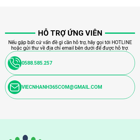
HỖ TRỢ ỨNG VIÊN
Nếu gặp bất cứ vấn đề gì cần hỗ trợ, hãy gọi tới HOTLINE
hoặc gửi thư về địa chỉ email bên dưới để được hỗ trợ.
0588.585.257
VIECNHANH365COM@GMAIL.COM