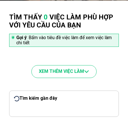
TÌM THẤY
0
VIỆC LÀM PHÙ HỢP
VỚI YÊU CẦU CỦA BẠN
Gợi ý
: Bấm vào tiêu đề việc làm để xem việc làm
chi tiết
XEM THÊM VIỆC LÀM
Tìm kiếm gần đây