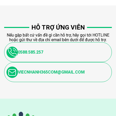
HỖ TRỢ ỨNG VIÊN
Nếu gặp bất cứ vấn đề gì cần hỗ trợ, hãy gọi tới HOTLINE
hoặc gửi thư về địa chỉ email bên dưới để được hỗ trợ.
0588.585.257
VIECNHANH365COM@GMAIL.COM