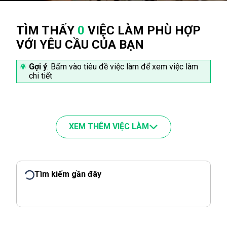
TÌM THẤY
0
VIỆC LÀM PHÙ HỢP
VỚI YÊU CẦU CỦA BẠN
Gợi ý
: Bấm vào tiêu đề việc làm để xem việc làm
chi tiết
XEM THÊM VIỆC LÀM
Tìm kiếm gần đây