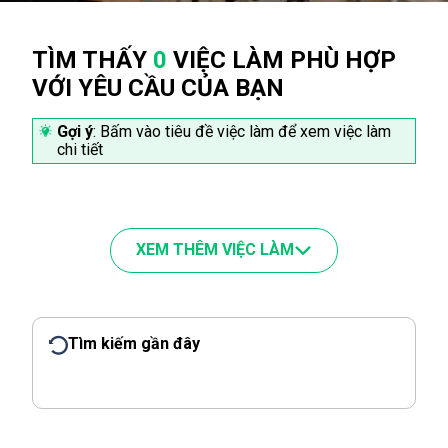
TÌM THẤY
0
VIỆC LÀM PHÙ HỢP
VỚI YÊU CẦU CỦA BẠN
Gợi ý
: Bấm vào tiêu đề việc làm để xem việc làm
chi tiết
XEM THÊM VIỆC LÀM
Tìm kiếm gần đây