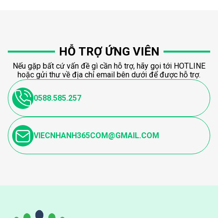
HỖ TRỢ ỨNG VIÊN
Nếu gặp bất cứ vấn đề gì cần hỗ trợ, hãy gọi tới HOTLINE
hoặc gửi thư về địa chỉ email bên dưới để được hỗ trợ.
0588.585.257
VIECNHANH365COM@GMAIL.COM