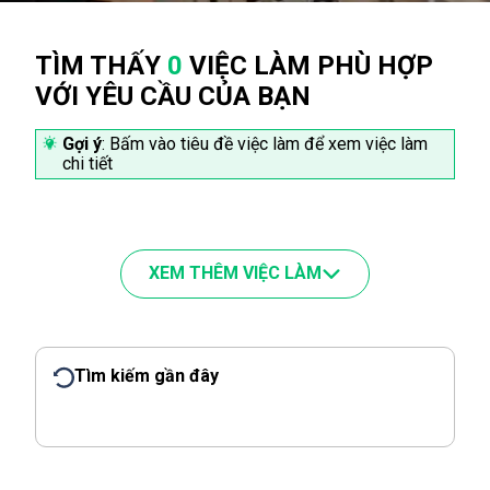
TÌM THẤY
0
VIỆC LÀM PHÙ HỢP
VỚI YÊU CẦU CỦA BẠN
Gợi ý
: Bấm vào tiêu đề việc làm để xem việc làm
chi tiết
XEM THÊM VIỆC LÀM
Tìm kiếm gần đây