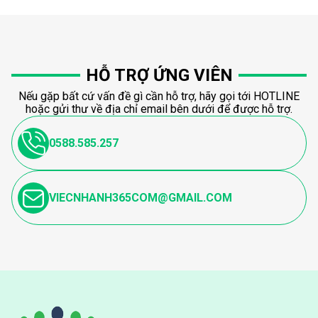
HỖ TRỢ ỨNG VIÊN
Nếu gặp bất cứ vấn đề gì cần hỗ trợ, hãy gọi tới HOTLINE
hoặc gửi thư về địa chỉ email bên dưới để được hỗ trợ.
0588.585.257
VIECNHANH365COM@GMAIL.COM