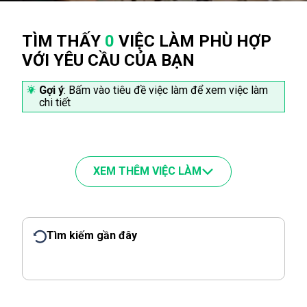
TÌM THẤY
0
VIỆC LÀM PHÙ HỢP
VỚI YÊU CẦU CỦA BẠN
Gợi ý
: Bấm vào tiêu đề việc làm để xem việc làm
chi tiết
XEM THÊM VIỆC LÀM
Tìm kiếm gần đây