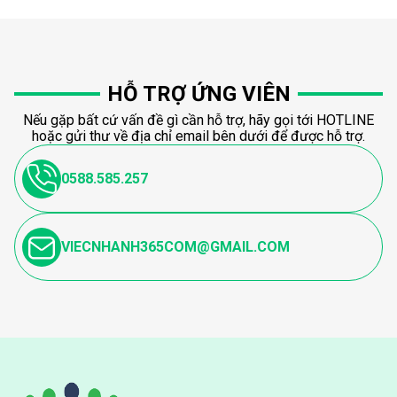
HỖ TRỢ ỨNG VIÊN
Nếu gặp bất cứ vấn đề gì cần hỗ trợ, hãy gọi tới HOTLINE
hoặc gửi thư về địa chỉ email bên dưới để được hỗ trợ.
0588.585.257
VIECNHANH365COM@GMAIL.COM