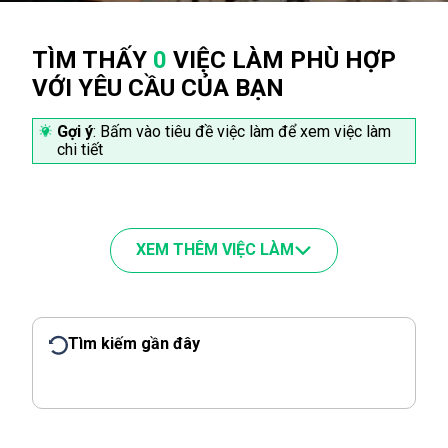
TÌM THẤY
0
VIỆC LÀM PHÙ HỢP
VỚI YÊU CẦU CỦA BẠN
Gợi ý
: Bấm vào tiêu đề việc làm để xem việc làm
chi tiết
XEM THÊM VIỆC LÀM
Tìm kiếm gần đây