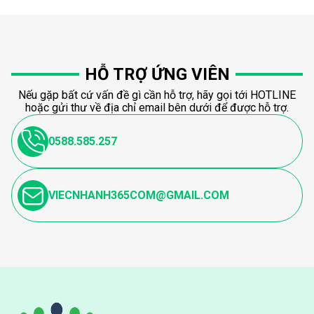
HỖ TRỢ ỨNG VIÊN
Nếu gặp bất cứ vấn đề gì cần hỗ trợ, hãy gọi tới HOTLINE
hoặc gửi thư về địa chỉ email bên dưới để được hỗ trợ.
0588.585.257
VIECNHANH365COM@GMAIL.COM