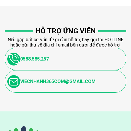
HỖ TRỢ ỨNG VIÊN
Nếu gặp bất cứ vấn đề gì cần hỗ trợ, hãy gọi tới HOTLINE
hoặc gửi thư về địa chỉ email bên dưới để được hỗ trợ.
0588.585.257
VIECNHANH365COM@GMAIL.COM