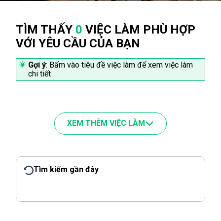
TÌM THẤY
0
VIỆC LÀM PHÙ HỢP
VỚI YÊU CẦU CỦA BẠN
Gợi ý
: Bấm vào tiêu đề việc làm để xem việc làm
chi tiết
XEM THÊM VIỆC LÀM
Tìm kiếm gần đây