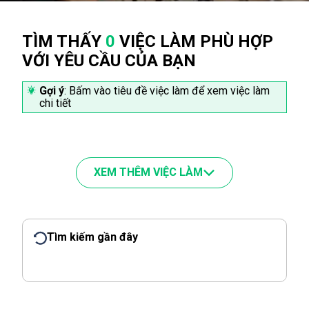
TÌM THẤY
0
VIỆC LÀM PHÙ HỢP
VỚI YÊU CẦU CỦA BẠN
Gợi ý
: Bấm vào tiêu đề việc làm để xem việc làm
chi tiết
XEM THÊM VIỆC LÀM
Tìm kiếm gần đây