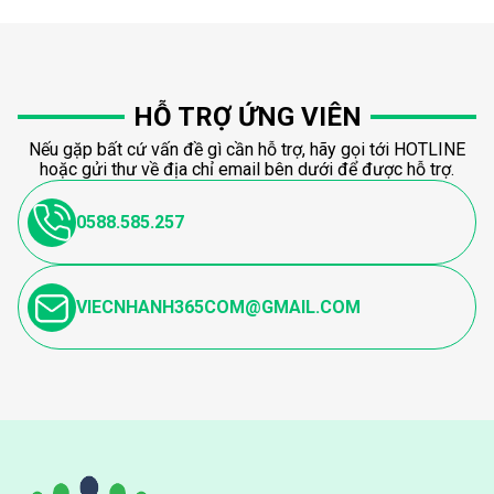
HỖ TRỢ ỨNG VIÊN
Nếu gặp bất cứ vấn đề gì cần hỗ trợ, hãy gọi tới HOTLINE
hoặc gửi thư về địa chỉ email bên dưới để được hỗ trợ.
0588.585.257
VIECNHANH365COM@GMAIL.COM