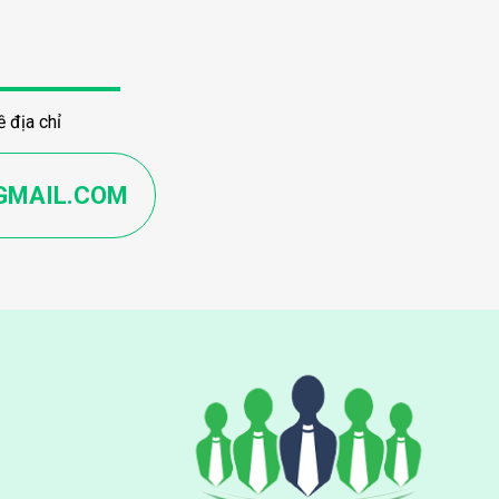
 địa chỉ
GMAIL.COM