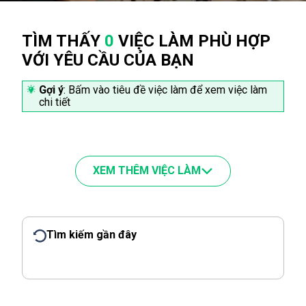
TÌM THẤY
0
VIỆC LÀM PHÙ HỢP
VỚI YÊU CẦU CỦA BẠN
Gợi ý
: Bấm vào tiêu đề việc làm để xem việc làm
chi tiết
XEM THÊM VIỆC LÀM
Tìm kiếm gần đây