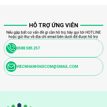
HỖ TRỢ ỨNG VIÊN
Nếu gặp bất cứ vấn đề gì cần hỗ trợ, hãy gọi tới HOTLINE
hoặc gửi thư về địa chỉ email bên dưới để được hỗ trợ.
0588.585.257
VIECNHANH365COM@GMAIL.COM