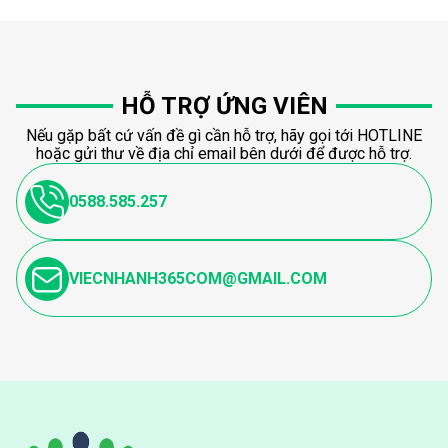
HỖ TRỢ ỨNG VIÊN
Nếu gặp bất cứ vấn đề gì cần hỗ trợ, hãy gọi tới HOTLINE
hoặc gửi thư về địa chỉ email bên dưới để được hỗ trợ.
0588.585.257
VIECNHANH365COM@GMAIL.COM