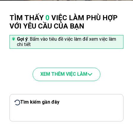
TÌM THẤY
0
VIỆC LÀM PHÙ HỢP
VỚI YÊU CẦU CỦA BẠN
Gợi ý
: Bấm vào tiêu đề việc làm để xem việc làm
chi tiết
XEM THÊM VIỆC LÀM
Tìm kiếm gần đây