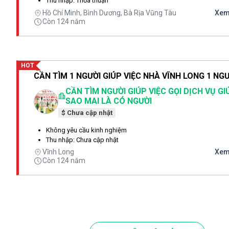
Thu nhập: Thỏa thuận
Hồ Chí Minh, Bình Dương, Bà Rịa Vũng Tàu
Xem 
Còn 124 năm
HOT
CẦN TÌM NGƯỜI GIÚP VIỆC GỌI DỊCH VỤ GI
SAO MAI LÀ CÓ NGƯỜI
$ Chưa cập nhật
Không yêu cầu kinh nghiệm
Thu nhập: Chưa cập nhật
Vĩnh Long
Xem 
Còn 124 năm