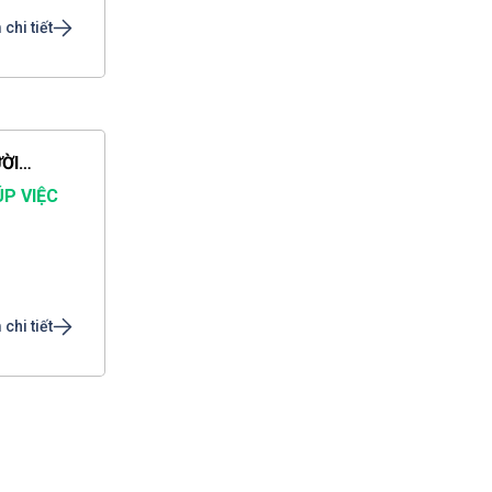
chi tiết
CẦN TÌM 1 NGƯỜI GIÚP VIỆC NHÀ VĨNH LONG 1 NGƯỜI GIỮ TRẺ 1 NGƯỜI CHĂM BÀ
ÚP VIỆC
chi tiết