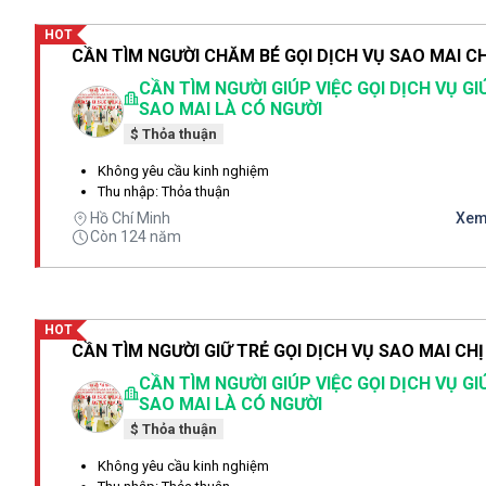
HOT
CẦN TÌM NGƯỜI GIÚP VIỆC GỌI DỊCH VỤ GI
SAO MAI LÀ CÓ NGƯỜI
$ Thỏa thuận
Không yêu cầu kinh nghiệm
Thu nhập: Thỏa thuận
Hồ Chí Minh
Xem 
Còn 124 năm
HOT
CẦN TÌM NGƯỜI GIÚP VIỆC GỌI DỊCH VỤ GI
SAO MAI LÀ CÓ NGƯỜI
$ Thỏa thuận
Không yêu cầu kinh nghiệm