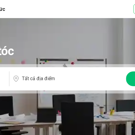
tức
tóc
Tất cả địa điểm