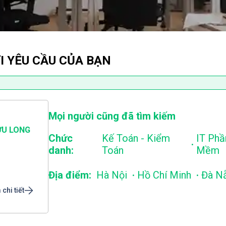
I YÊU CẦU CỦA BẠN
Mọi người cũng đã tìm kiếm
ỬU LONG
Chức
Kế Toán - Kiểm
IT Phầ
.
danh:
Toán
Mềm
.
.
Địa điểm:
Hà Nội
Hồ Chí Minh
Đà N
chi tiết