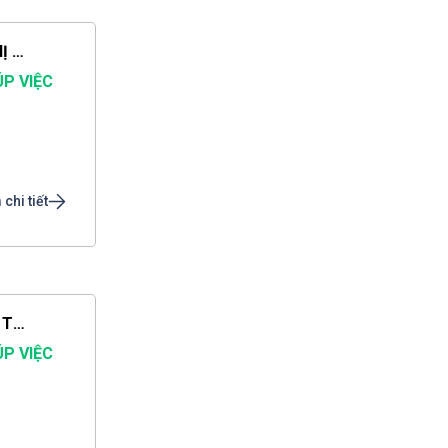
CẦN TÌM NGƯỜI CHĂM BÉ GỌI DỊCH VỤ SAO MAI CHỊ THẢO LÀ CÓ NGƯỜI SAU 1 PHÚT
ÚP VIỆC
chi tiết
CẦN TÌM NGƯỜI GIỮ TRẺ GỌI DỊCH VỤ SAO MAI CHỊ THẢO LÀ CÓ NGƯỜI SAU 1 PHÚT
ÚP VIỆC