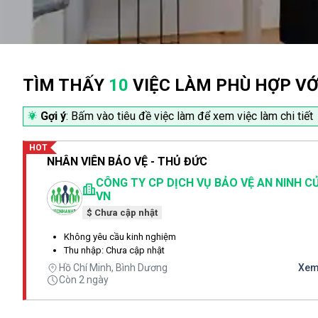
TÌM THẤY
10
VIỆC LÀM PHÙ HỢP VỚ
Gợi ý
: Bấm vào tiêu đề việc làm để xem việc làm chi tiết
HOT
NHÂN VIÊN BẢO VỆ - THỦ ĐỨC
CÔNG TY CP DỊCH VỤ BẢO VỆ AN NINH C
VN
$ Chưa cập nhật
Không yêu cầu kinh nghiệm
Thu nhập: Chưa cập nhật
Hồ Chí Minh, Bình Dương
Xem 
Còn 2 ngày