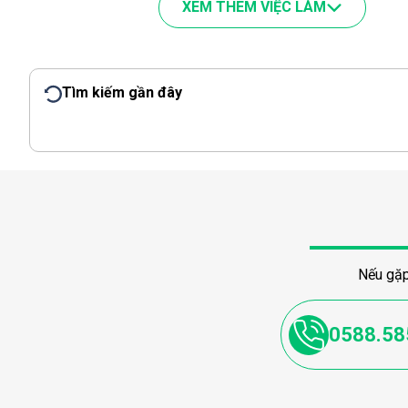
XEM THÊM VIỆC LÀM
Tìm kiếm gần đây
Nếu gặp
0588.58