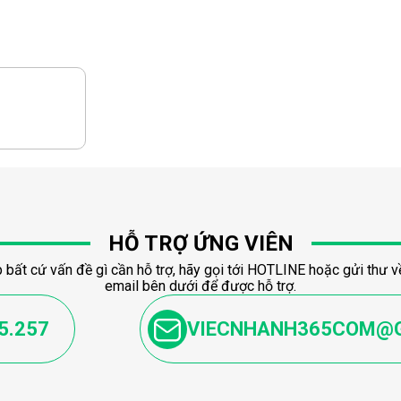
HỖ TRỢ ỨNG VIÊN
 bất cứ vấn đề gì cần hỗ trợ, hãy gọi tới HOTLINE hoặc gửi thư về
email bên dưới để được hỗ trợ.
5.257
VIECNHANH365COM@