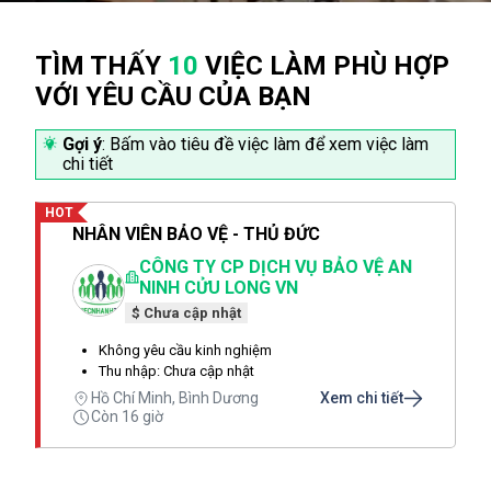
TÌM THẤY
10
VIỆC LÀM PHÙ HỢP
VỚI YÊU CẦU CỦA BẠN
Gợi ý
: Bấm vào tiêu đề việc làm để xem việc làm
chi tiết
HOT
NHÂN VIÊN BẢO VỆ - THỦ ĐỨC
CÔNG TY CP DỊCH VỤ BẢO VỆ AN
NINH CỬU LONG VN
$ Chưa cập nhật
Không yêu cầu kinh nghiệm
Thu nhập: Chưa cập nhật
Hồ Chí Minh, Bình Dương
Xem chi tiết
Còn 16 giờ