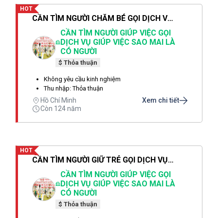
HOT
CẦN TÌM NGƯỜI CHĂM BÉ GỌI DỊCH VỤ SAO MAI CHỊ THẢO LÀ CÓ NGƯỜI SAU 1 PHÚT
CẦN TÌM NGƯỜI GIÚP VIỆC GỌI
DỊCH VỤ GIÚP VIỆC SAO MAI LÀ
CÓ NGƯỜI
$ Thỏa thuận
Không yêu cầu kinh nghiệm
Thu nhập: Thỏa thuận
Hồ Chí Minh
Xem chi tiết
Còn 124 năm
HOT
CẦN TÌM NGƯỜI GIỮ TRẺ GỌI DỊCH VỤ SAO MAI CHỊ THẢO LÀ CÓ NGƯỜI SAU 1 PHÚT
CẦN TÌM NGƯỜI GIÚP VIỆC GỌI
DỊCH VỤ GIÚP VIỆC SAO MAI LÀ
CÓ NGƯỜI
$ Thỏa thuận