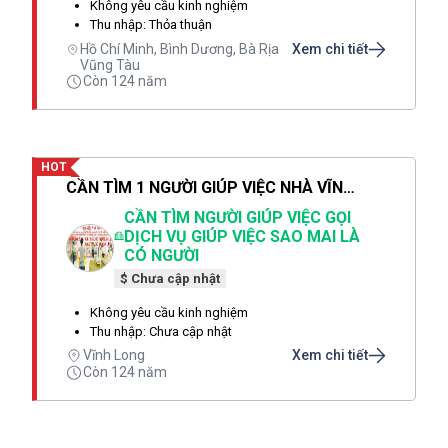
Không yêu cầu kinh nghiệm
Thu nhập: Thỏa thuận
Hồ Chí Minh, Bình Dương, Bà Rịa
Xem chi tiết
Vũng Tàu
Còn 124 năm
HOT
CẦN TÌM 1 NGƯỜI GIÚP VIỆC NHÀ VĨNH LONG 1 NGƯỜI GIỮ TRẺ 1 NGƯỜI CHĂM BÀ
CẦN TÌM NGƯỜI GIÚP VIỆC GỌI
DỊCH VỤ GIÚP VIỆC SAO MAI LÀ
CÓ NGƯỜI
$ Chưa cập nhật
Không yêu cầu kinh nghiệm
Thu nhập: Chưa cập nhật
Vĩnh Long
Xem chi tiết
Còn 124 năm