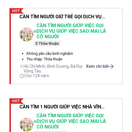
HOT
CẦN TÌM NGƯỜI GIỮ TRẺ GỌI DỊCH VỤ SAO MAI CHỊ THẢO LÀ CÓ NGƯỜI SAU 1 PHÚT
CẦN TÌM NGƯỜI GIÚP VIỆC GỌI
DỊCH VỤ GIÚP VIỆC SAO MAI LÀ
CÓ NGƯỜI
$ Thỏa thuận
Không yêu cầu kinh nghiệm
Thu nhập: Thỏa thuận
Hồ Chí Minh, Bình Dương, Bà Rịa
Xem chi tiết
Vũng Tàu
Còn 124 năm
HOT
CẦN TÌM 1 NGƯỜI GIÚP VIỆC NHÀ VĨNH LONG 1 NGƯỜI GIỮ TRẺ 1 NGƯỜI CHĂM BÀ
CẦN TÌM NGƯỜI GIÚP VIỆC GỌI
DỊCH VỤ GIÚP VIỆC SAO MAI LÀ
CÓ NGƯỜI