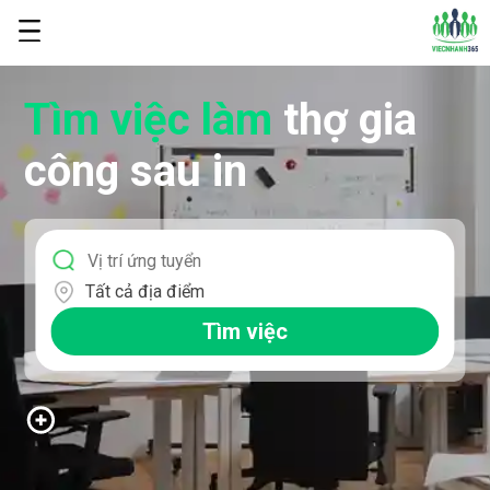
Tìm việc làm
thợ gia
công sau in
Tất cả địa điểm
Tìm việc