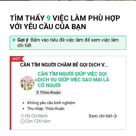
TÌM THẤY
9
VIỆC LÀM PHÙ HỢP
VỚI YÊU CẦU CỦA BẠN
Gợi ý
: Bấm vào tiêu đề việc làm để xem việc làm
chi tiết
HOT
CẦN TÌM NGƯỜI CHĂM BÉ GỌI DỊCH VỤ SAO MAI CHỊ THẢO LÀ CÓ NGƯỜI SAU 1 PHÚT
CẦN TÌM NGƯỜI GIÚP VIỆC GỌI
DỊCH VỤ GIÚP VIỆC SAO MAI LÀ
CÓ NGƯỜI
$ Thỏa thuận
Không yêu cầu kinh nghiệm
Thu nhập: Thỏa thuận
Hồ Chí Minh
Xem chi tiết
Còn 124 năm