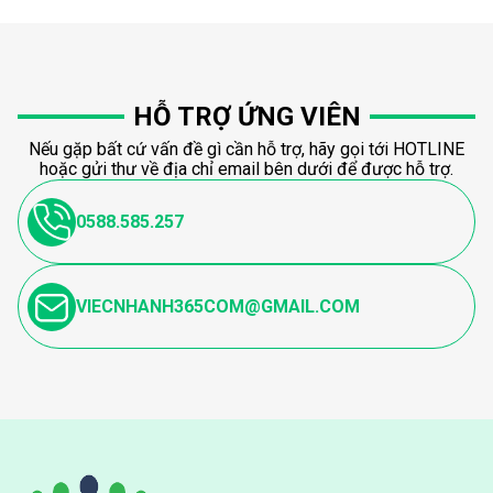
HỖ TRỢ ỨNG VIÊN
Nếu gặp bất cứ vấn đề gì cần hỗ trợ, hãy gọi tới HOTLINE
hoặc gửi thư về địa chỉ email bên dưới để được hỗ trợ.
0588.585.257
VIECNHANH365COM@GMAIL.COM