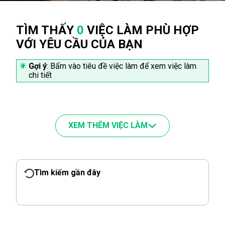
TÌM THẤY
0
VIỆC LÀM PHÙ HỢP
VỚI YÊU CẦU CỦA BẠN
Gợi ý
: Bấm vào tiêu đề việc làm để xem việc làm
chi tiết
XEM THÊM VIỆC LÀM
Tìm kiếm gần đây