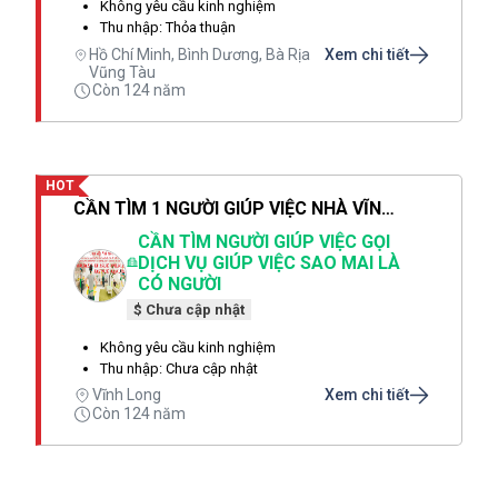
Không yêu cầu kinh nghiệm
Thu nhập: Thỏa thuận
Hồ Chí Minh, Bình Dương, Bà Rịa
Xem chi tiết
Vũng Tàu
Còn 124 năm
HOT
CẦN TÌM 1 NGƯỜI GIÚP VIỆC NHÀ VĨNH LONG 1 NGƯỜI GIỮ TRẺ 1 NGƯỜI CHĂM BÀ
CẦN TÌM NGƯỜI GIÚP VIỆC GỌI
DỊCH VỤ GIÚP VIỆC SAO MAI LÀ
CÓ NGƯỜI
$ Chưa cập nhật
Không yêu cầu kinh nghiệm
Thu nhập: Chưa cập nhật
Vĩnh Long
Xem chi tiết
Còn 124 năm