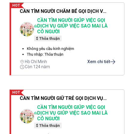
HOT
CẦN TÌM NGƯỜI CHĂM BÉ GỌI DỊCH VỤ SAO MAI CHỊ THẢO LÀ CÓ NGƯỜI SAU 1 PHÚT
CẦN TÌM NGƯỜI GIÚP VIỆC GỌI
DỊCH VỤ GIÚP VIỆC SAO MAI LÀ
CÓ NGƯỜI
$ Thỏa thuận
Không yêu cầu kinh nghiệm
Thu nhập: Thỏa thuận
Hồ Chí Minh
Xem chi tiết
Còn 124 năm
HOT
CẦN TÌM NGƯỜI GIỮ TRẺ GỌI DỊCH VỤ SAO MAI CHỊ THẢO LÀ CÓ NGƯỜI SAU 1 PHÚT
CẦN TÌM NGƯỜI GIÚP VIỆC GỌI
DỊCH VỤ GIÚP VIỆC SAO MAI LÀ
CÓ NGƯỜI
$ Thỏa thuận