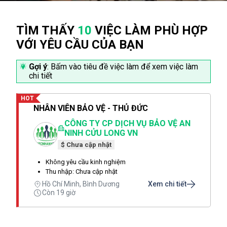
TÌM THẤY
10
VIỆC LÀM PHÙ HỢP
VỚI YÊU CẦU CỦA BẠN
Gợi ý
: Bấm vào tiêu đề việc làm để xem việc làm
chi tiết
HOT
NHÂN VIÊN BẢO VỆ - THỦ ĐỨC
CÔNG TY CP DỊCH VỤ BẢO VỆ AN
NINH CỬU LONG VN
$ Chưa cập nhật
Không yêu cầu kinh nghiệm
Thu nhập: Chưa cập nhật
Hồ Chí Minh, Bình Dương
Xem chi tiết
Còn 19 giờ