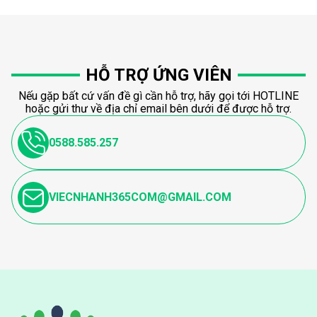
HỖ TRỢ ỨNG VIÊN
Nếu gặp bất cứ vấn đề gì cần hỗ trợ, hãy gọi tới HOTLINE
hoặc gửi thư về địa chỉ email bên dưới để được hỗ trợ.
0588.585.257
VIECNHANH365COM@GMAIL.COM