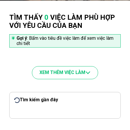
TÌM THẤY
0
VIỆC LÀM PHÙ HỢP
VỚI YÊU CẦU CỦA BẠN
Gợi ý
: Bấm vào tiêu đề việc làm để xem việc làm
chi tiết
XEM THÊM VIỆC LÀM
Tìm kiếm gần đây