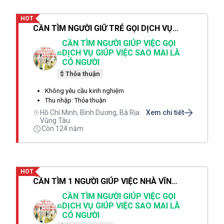
HOT
CẦN TÌM NGƯỜI GIỮ TRẺ GỌI DỊCH VỤ SAO MAI CHỊ THẢO LÀ CÓ NGƯỜI SAU 1 PHÚT
CẦN TÌM NGƯỜI GIÚP VIỆC GỌI
DỊCH VỤ GIÚP VIỆC SAO MAI LÀ
CÓ NGƯỜI
$ Thỏa thuận
Không yêu cầu kinh nghiệm
Thu nhập: Thỏa thuận
Hồ Chí Minh, Bình Dương, Bà Rịa
Xem chi tiết
Vũng Tàu
Còn 124 năm
HOT
CẦN TÌM 1 NGƯỜI GIÚP VIỆC NHÀ VĨNH LONG 1 NGƯỜI GIỮ TRẺ 1 NGƯỜI CHĂM BÀ
CẦN TÌM NGƯỜI GIÚP VIỆC GỌI
DỊCH VỤ GIÚP VIỆC SAO MAI LÀ
CÓ NGƯỜI