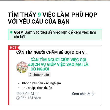
TÌM THẤY
9
VIỆC LÀM PHÙ HỢP
VỚI YÊU CẦU CỦA BẠN
Gợi ý
: Bấm vào tiêu đề việc làm để xem việc làm
chi tiết
HOT
CẦN TÌM NGƯỜI CHĂM BÉ GỌI DỊCH VỤ SAO MAI CHỊ THẢO LÀ CÓ NGƯỜI SAU 1 PHÚT
CẦN TÌM NGƯỜI GIÚP VIỆC GỌI
DỊCH VỤ GIÚP VIỆC SAO MAI LÀ
CÓ NGƯỜI
$ Thỏa thuận
Không yêu cầu kinh nghiệm
Thu nhập: Thỏa thuận
Hồ Chí Minh
Xem chi tiết
Còn 124 năm