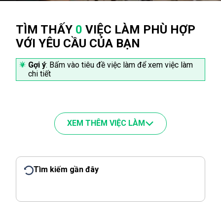
TÌM THẤY
0
VIỆC LÀM PHÙ HỢP
VỚI YÊU CẦU CỦA BẠN
Gợi ý
: Bấm vào tiêu đề việc làm để xem việc làm
chi tiết
XEM THÊM VIỆC LÀM
Tìm kiếm gần đây