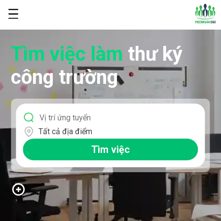
Tìm việc làm
thư ký
công trường
Tất cả địa điểm
Tìm việc