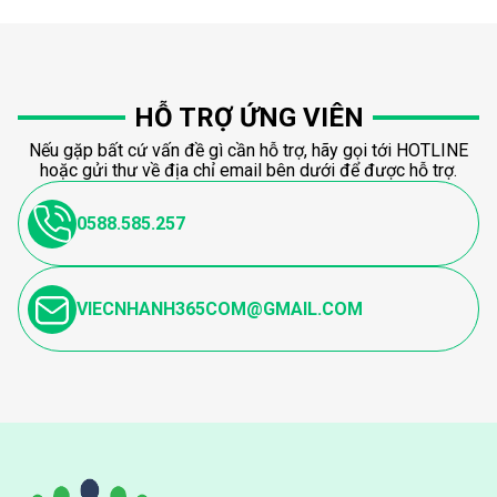
HỖ TRỢ ỨNG VIÊN
Nếu gặp bất cứ vấn đề gì cần hỗ trợ, hãy gọi tới HOTLINE
hoặc gửi thư về địa chỉ email bên dưới để được hỗ trợ.
0588.585.257
VIECNHANH365COM@GMAIL.COM