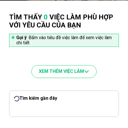
TÌM THẤY
0
VIỆC LÀM PHÙ HỢP
VỚI YÊU CẦU CỦA BẠN
Gợi ý
: Bấm vào tiêu đề việc làm để xem việc làm
chi tiết
XEM THÊM VIỆC LÀM
Tìm kiếm gần đây