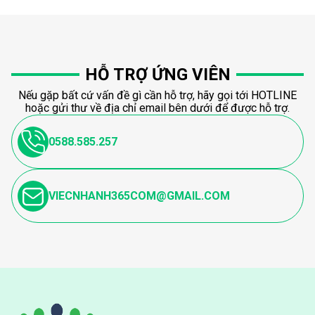
HỖ TRỢ ỨNG VIÊN
Nếu gặp bất cứ vấn đề gì cần hỗ trợ, hãy gọi tới HOTLINE
hoặc gửi thư về địa chỉ email bên dưới để được hỗ trợ.
0588.585.257
VIECNHANH365COM@GMAIL.COM