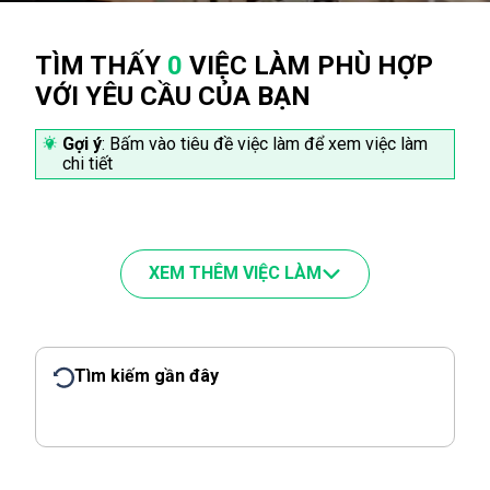
TÌM THẤY
0
VIỆC LÀM PHÙ HỢP
VỚI YÊU CẦU CỦA BẠN
Gợi ý
: Bấm vào tiêu đề việc làm để xem việc làm
chi tiết
XEM THÊM VIỆC LÀM
Tìm kiếm gần đây