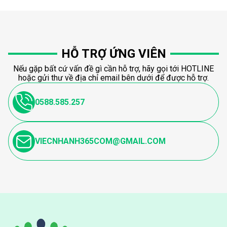
HỖ TRỢ ỨNG VIÊN
Nếu gặp bất cứ vấn đề gì cần hỗ trợ, hãy gọi tới HOTLINE
hoặc gửi thư về địa chỉ email bên dưới để được hỗ trợ.
0588.585.257
VIECNHANH365COM@GMAIL.COM