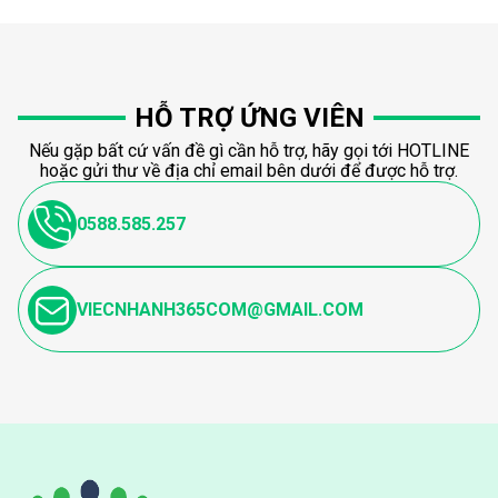
HỖ TRỢ ỨNG VIÊN
Nếu gặp bất cứ vấn đề gì cần hỗ trợ, hãy gọi tới HOTLINE
hoặc gửi thư về địa chỉ email bên dưới để được hỗ trợ.
0588.585.257
VIECNHANH365COM@GMAIL.COM