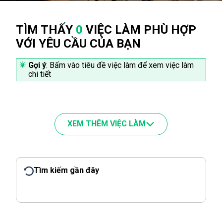
TÌM THẤY
0
VIỆC LÀM PHÙ HỢP
VỚI YÊU CẦU CỦA BẠN
Gợi ý
: Bấm vào tiêu đề việc làm để xem việc làm
chi tiết
XEM THÊM VIỆC LÀM
Tìm kiếm gần đây