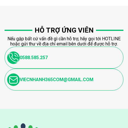
HỖ TRỢ ỨNG VIÊN
Nếu gặp bất cứ vấn đề gì cần hỗ trợ, hãy gọi tới HOTLINE
hoặc gửi thư về địa chỉ email bên dưới để được hỗ trợ.
0588.585.257
VIECNHANH365COM@GMAIL.COM