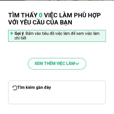
TÌM THẤY
0
VIỆC LÀM PHÙ HỢP
VỚI YÊU CẦU CỦA BẠN
Gợi ý
: Bấm vào tiêu đề việc làm để xem việc làm
chi tiết
XEM THÊM VIỆC LÀM
Tìm kiếm gần đây