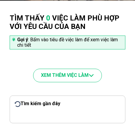
TÌM THẤY
0
VIỆC LÀM PHÙ HỢP
VỚI YÊU CẦU CỦA BẠN
Gợi ý
: Bấm vào tiêu đề việc làm để xem việc làm
chi tiết
XEM THÊM VIỆC LÀM
Tìm kiếm gần đây