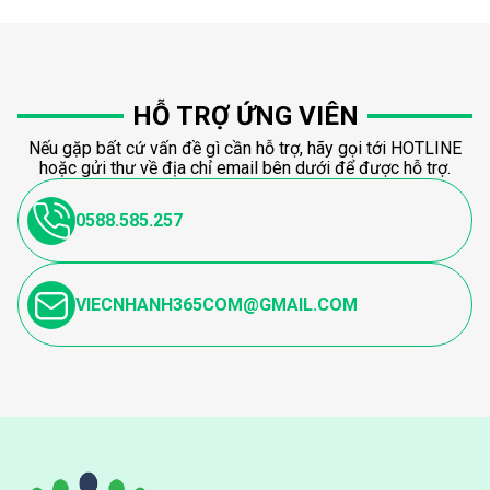
HỖ TRỢ ỨNG VIÊN
Nếu gặp bất cứ vấn đề gì cần hỗ trợ, hãy gọi tới HOTLINE
hoặc gửi thư về địa chỉ email bên dưới để được hỗ trợ.
0588.585.257
VIECNHANH365COM@GMAIL.COM