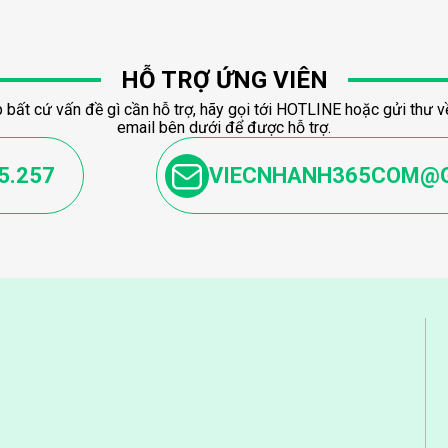
HỖ TRỢ ỨNG VIÊN
 bất cứ vấn đề gì cần hỗ trợ, hãy gọi tới HOTLINE hoặc gửi thư về
email bên dưới để được hỗ trợ.
5.257
VIECNHANH365COM@