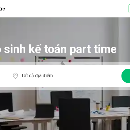
tức
 sinh kế toán part time
Tất cả địa điểm