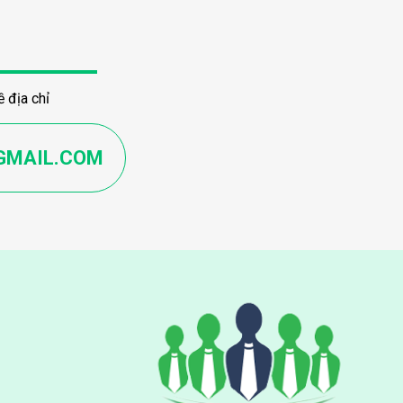
 địa chỉ
GMAIL.COM