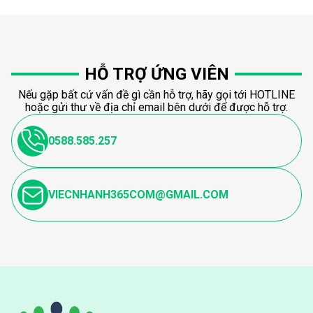
HỖ TRỢ ỨNG VIÊN
Nếu gặp bất cứ vấn đề gì cần hỗ trợ, hãy gọi tới HOTLINE
hoặc gửi thư về địa chỉ email bên dưới để được hỗ trợ.
0588.585.257
VIECNHANH365COM@GMAIL.COM