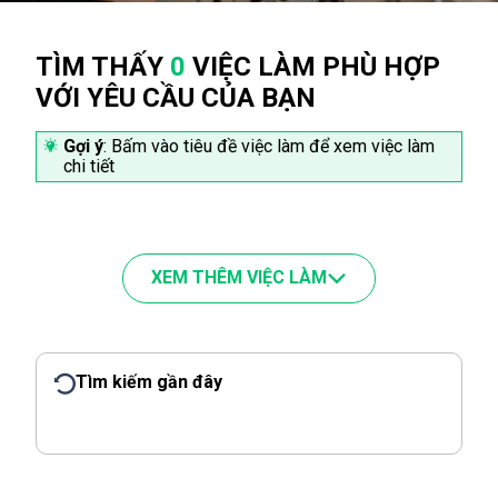
TÌM THẤY
0
VIỆC LÀM PHÙ HỢP
VỚI YÊU CẦU CỦA BẠN
Gợi ý
: Bấm vào tiêu đề việc làm để xem việc làm
chi tiết
XEM THÊM VIỆC LÀM
Tìm kiếm gần đây