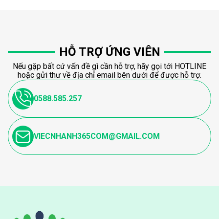
HỖ TRỢ ỨNG VIÊN
Nếu gặp bất cứ vấn đề gì cần hỗ trợ, hãy gọi tới HOTLINE
hoặc gửi thư về địa chỉ email bên dưới để được hỗ trợ.
0588.585.257
VIECNHANH365COM@GMAIL.COM