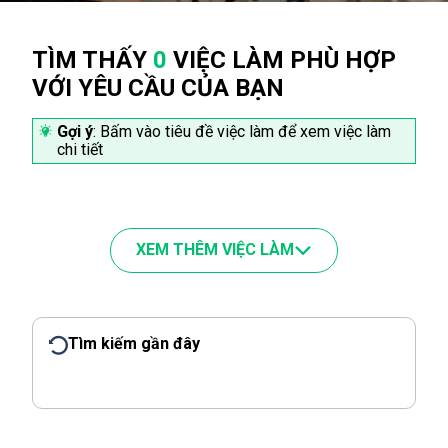
TÌM THẤY
0
VIỆC LÀM PHÙ HỢP
VỚI YÊU CẦU CỦA BẠN
Gợi ý
: Bấm vào tiêu đề việc làm để xem việc làm
chi tiết
XEM THÊM VIỆC LÀM
Tìm kiếm gần đây