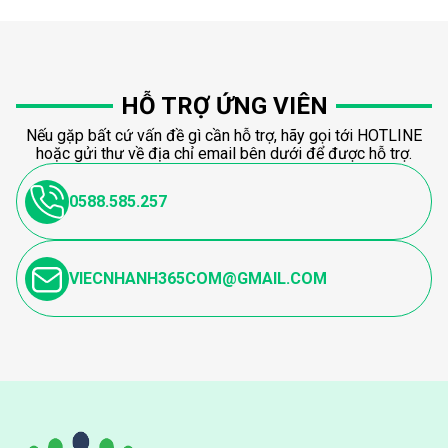
HỖ TRỢ ỨNG VIÊN
Nếu gặp bất cứ vấn đề gì cần hỗ trợ, hãy gọi tới HOTLINE
hoặc gửi thư về địa chỉ email bên dưới để được hỗ trợ.
0588.585.257
VIECNHANH365COM@GMAIL.COM