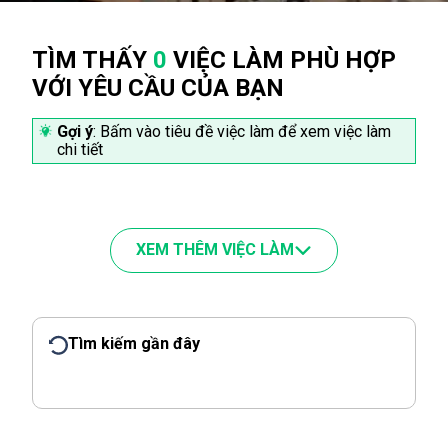
TÌM THẤY
0
VIỆC LÀM PHÙ HỢP
VỚI YÊU CẦU CỦA BẠN
Gợi ý
: Bấm vào tiêu đề việc làm để xem việc làm
chi tiết
XEM THÊM VIỆC LÀM
Tìm kiếm gần đây