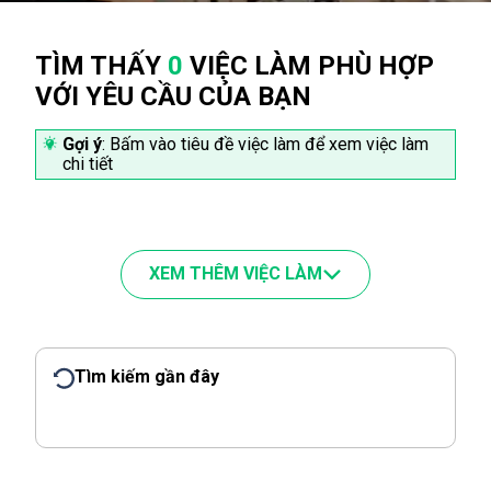
TÌM THẤY
0
VIỆC LÀM PHÙ HỢP
VỚI YÊU CẦU CỦA BẠN
Gợi ý
: Bấm vào tiêu đề việc làm để xem việc làm
chi tiết
XEM THÊM VIỆC LÀM
Tìm kiếm gần đây