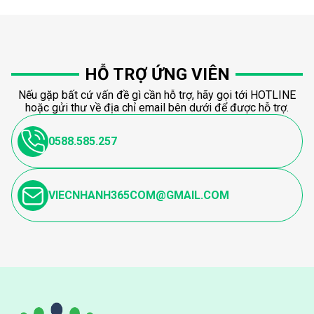
HỖ TRỢ ỨNG VIÊN
Nếu gặp bất cứ vấn đề gì cần hỗ trợ, hãy gọi tới HOTLINE
hoặc gửi thư về địa chỉ email bên dưới để được hỗ trợ.
0588.585.257
VIECNHANH365COM@GMAIL.COM