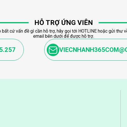
HỖ TRỢ ỨNG VIÊN
 bất cứ vấn đề gì cần hỗ trợ, hãy gọi tới HOTLINE hoặc gửi thư về
email bên dưới để được hỗ trợ.
5.257
VIECNHANH365COM@