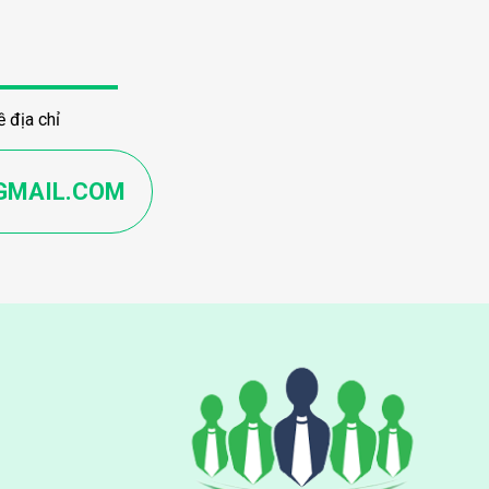
 địa chỉ
GMAIL.COM