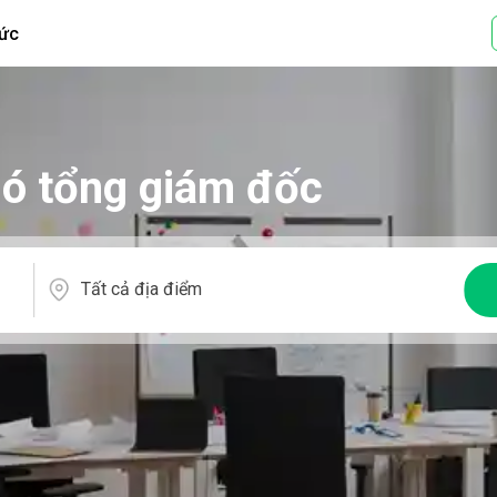
tức
phó tổng giám đốc
Tất cả địa điểm