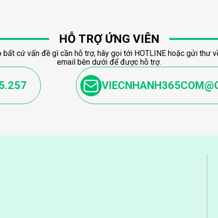
HỖ TRỢ ỨNG VIÊN
 bất cứ vấn đề gì cần hỗ trợ, hãy gọi tới HOTLINE hoặc gửi thư về
email bên dưới để được hỗ trợ.
5.257
VIECNHANH365COM@