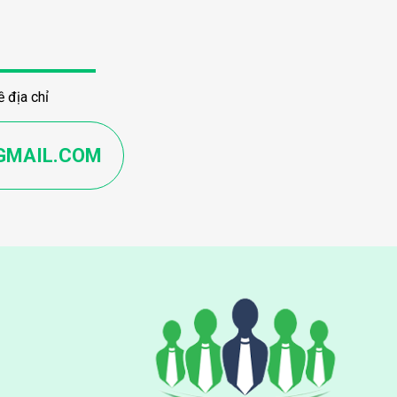
 địa chỉ
GMAIL.COM