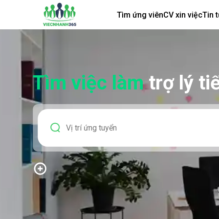
Tìm ứng viên
CV xin việc
Tin 
Tìm việc làm
trợ lý t