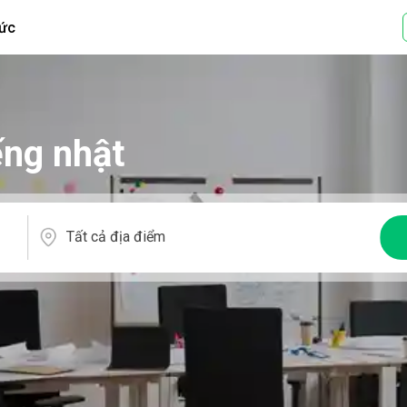
tức
iếng nhật
Tất cả địa điểm