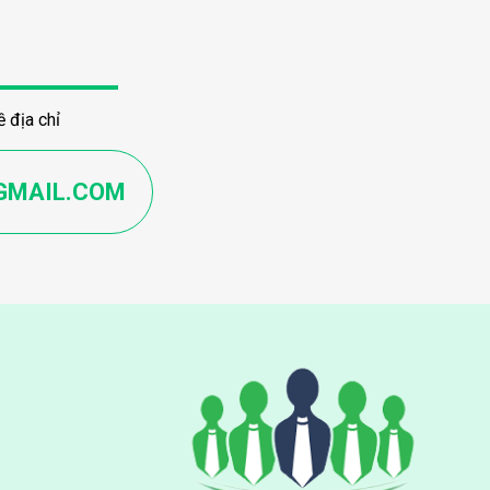
 địa chỉ
GMAIL.COM