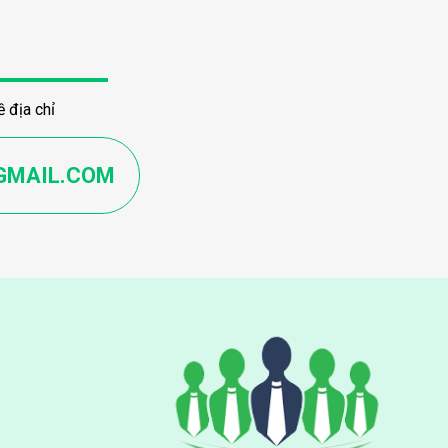
 địa chỉ
GMAIL.COM