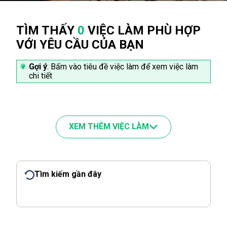
TÌM THẤY
0
VIỆC LÀM PHÙ HỢP
VỚI YÊU CẦU CỦA BẠN
Gợi ý
: Bấm vào tiêu đề việc làm để xem việc làm
chi tiết
XEM THÊM VIỆC LÀM
Tìm kiếm gần đây