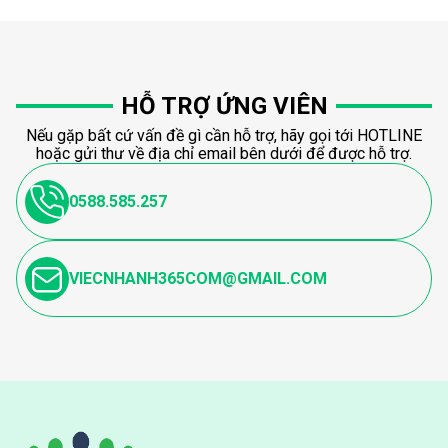
HỖ TRỢ ỨNG VIÊN
Nếu gặp bất cứ vấn đề gì cần hỗ trợ, hãy gọi tới HOTLINE
hoặc gửi thư về địa chỉ email bên dưới để được hỗ trợ.
0588.585.257
VIECNHANH365COM@GMAIL.COM