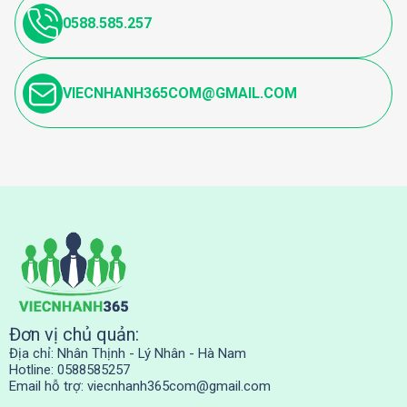
0588.585.257
VIECNHANH365COM@GMAIL.COM
Đơn vị chủ quản:
Địa chỉ: Nhân Thịnh - Lý Nhân - Hà Nam
Hotline: 0588585257
Email hỗ trợ:
viecnhanh365com@gmail.com