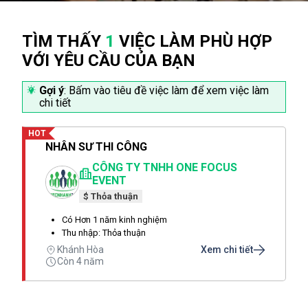
TÌM THẤY
1
VIỆC LÀM PHÙ HỢP
VỚI YÊU CẦU CỦA BẠN
Gợi ý
: Bấm vào tiêu đề việc làm để xem việc làm
chi tiết
HOT
NHÂN SƯ THI CÔNG
CÔNG TY TNHH ONE FOCUS
EVENT
$ Thỏa thuận
Có Hơn 1 năm kinh nghiệm
Thu nhập: Thỏa thuận
Khánh Hòa
Xem chi tiết
Còn 4 năm