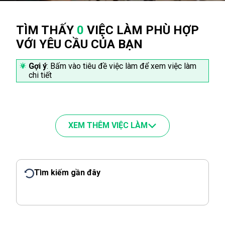
TÌM THẤY
0
VIỆC LÀM PHÙ HỢP
VỚI YÊU CẦU CỦA BẠN
Gợi ý
: Bấm vào tiêu đề việc làm để xem việc làm
chi tiết
XEM THÊM VIỆC LÀM
Tìm kiếm gần đây