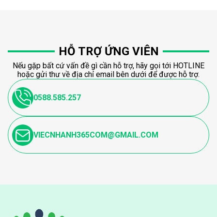
HỖ TRỢ ỨNG VIÊN
Nếu gặp bất cứ vấn đề gì cần hỗ trợ, hãy gọi tới HOTLINE
hoặc gửi thư về địa chỉ email bên dưới để được hỗ trợ.
0588.585.257
VIECNHANH365COM@GMAIL.COM