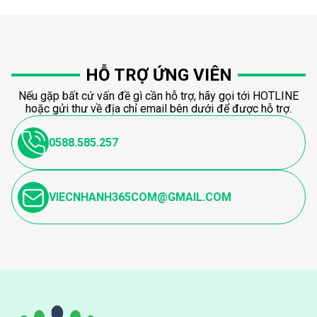
HỖ TRỢ ỨNG VIÊN
Nếu gặp bất cứ vấn đề gì cần hỗ trợ, hãy gọi tới HOTLINE
hoặc gửi thư về địa chỉ email bên dưới để được hỗ trợ.
0588.585.257
VIECNHANH365COM@GMAIL.COM