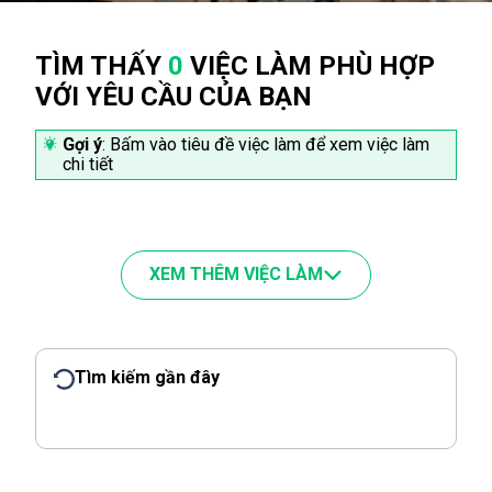
TÌM THẤY
0
VIỆC LÀM PHÙ HỢP
VỚI YÊU CẦU CỦA BẠN
Gợi ý
: Bấm vào tiêu đề việc làm để xem việc làm
chi tiết
XEM THÊM VIỆC LÀM
Tìm kiếm gần đây