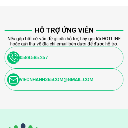
HỖ TRỢ ỨNG VIÊN
Nếu gặp bất cứ vấn đề gì cần hỗ trợ, hãy gọi tới HOTLINE
hoặc gửi thư về địa chỉ email bên dưới để được hỗ trợ.
0588.585.257
VIECNHANH365COM@GMAIL.COM