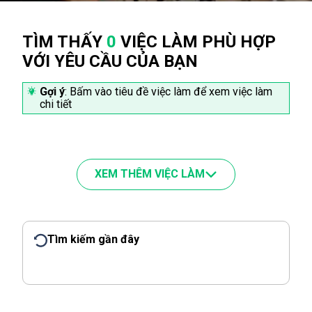
TÌM THẤY
0
VIỆC LÀM PHÙ HỢP
VỚI YÊU CẦU CỦA BẠN
Gợi ý
: Bấm vào tiêu đề việc làm để xem việc làm
chi tiết
XEM THÊM VIỆC LÀM
Tìm kiếm gần đây