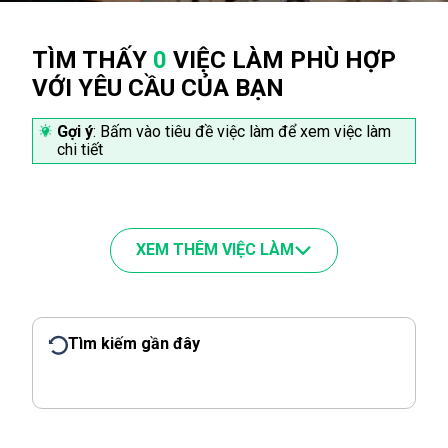
TÌM THẤY
0
VIỆC LÀM PHÙ HỢP
VỚI YÊU CẦU CỦA BẠN
Gợi ý
: Bấm vào tiêu đề việc làm để xem việc làm
chi tiết
XEM THÊM VIỆC LÀM
Tìm kiếm gần đây