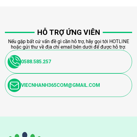
HỖ TRỢ ỨNG VIÊN
Nếu gặp bất cứ vấn đề gì cần hỗ trợ, hãy gọi tới HOTLINE
hoặc gửi thư về địa chỉ email bên dưới để được hỗ trợ.
0588.585.257
VIECNHANH365COM@GMAIL.COM