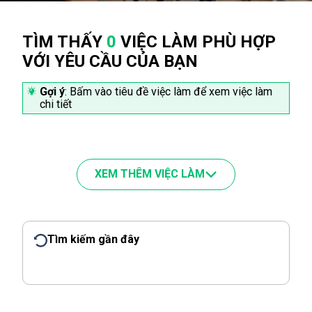
TÌM THẤY
0
VIỆC LÀM PHÙ HỢP
VỚI YÊU CẦU CỦA BẠN
Gợi ý
: Bấm vào tiêu đề việc làm để xem việc làm
chi tiết
XEM THÊM VIỆC LÀM
Tìm kiếm gần đây