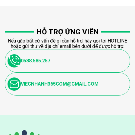
HỖ TRỢ ỨNG VIÊN
Nếu gặp bất cứ vấn đề gì cần hỗ trợ, hãy gọi tới HOTLINE
hoặc gửi thư về địa chỉ email bên dưới để được hỗ trợ.
0588.585.257
VIECNHANH365COM@GMAIL.COM