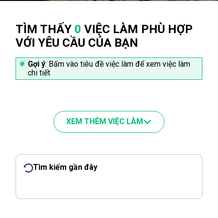
TÌM THẤY
0
VIỆC LÀM PHÙ HỢP
VỚI YÊU CẦU CỦA BẠN
Gợi ý
: Bấm vào tiêu đề việc làm để xem việc làm
chi tiết
XEM THÊM VIỆC LÀM
Tìm kiếm gần đây