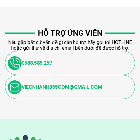
HỖ TRỢ ỨNG VIÊN
Nếu gặp bất cứ vấn đề gì cần hỗ trợ, hãy gọi tới HOTLINE
hoặc gửi thư về địa chỉ email bên dưới để được hỗ trợ.
0588.585.257
VIECNHANH365COM@GMAIL.COM