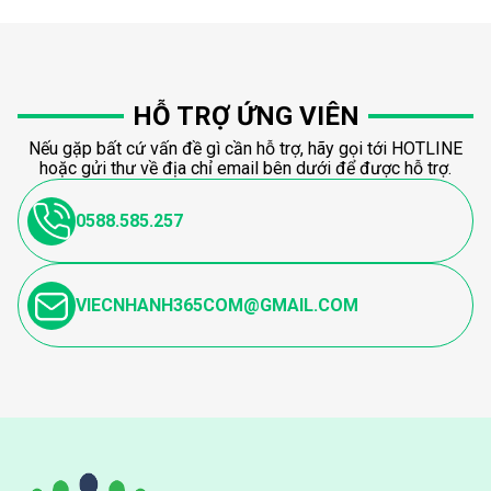
HỖ TRỢ ỨNG VIÊN
Nếu gặp bất cứ vấn đề gì cần hỗ trợ, hãy gọi tới HOTLINE
hoặc gửi thư về địa chỉ email bên dưới để được hỗ trợ.
0588.585.257
VIECNHANH365COM@GMAIL.COM