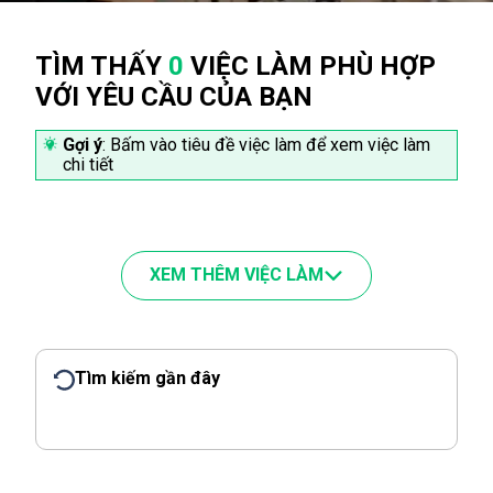
TÌM THẤY
0
VIỆC LÀM PHÙ HỢP
VỚI YÊU CẦU CỦA BẠN
Gợi ý
: Bấm vào tiêu đề việc làm để xem việc làm
chi tiết
XEM THÊM VIỆC LÀM
Tìm kiếm gần đây