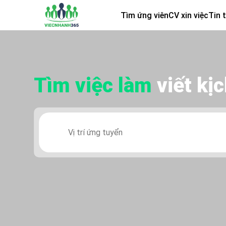
Tìm ứng viên
CV xin việc
Tin 
Tìm việc làm
viết kịc