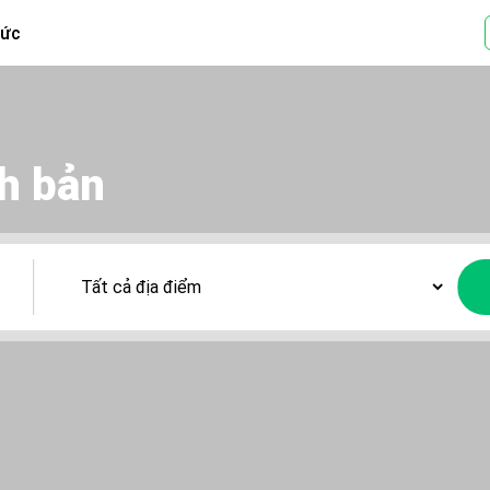
tức
h bản